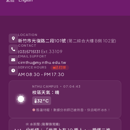
LOCATION
新竹市光復路二段101號
(第二綜合大樓 B側 102室)
CONTACT
Ext.33109
(03)5715131
EMAIL SUPPORT
cirnthu@my.nthu.edu.tw
SERVICE HOURS
已打烊
AM 08:30 - PM 17:30
NTHU CAMPUS ‧ 07:04:43
校區天氣：晴
32°C
酷暑特報！數據分析師已被熱昏，快去喝杯冰水！
IR 水茶間 (點擊換常識)
分析師：「世界上有 10 種人，一種懂二進